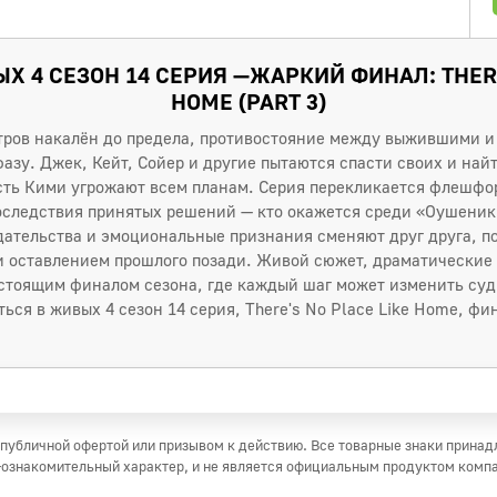
Х 4 СЕЗОН 14 СЕРИЯ —ЖАРКИЙ ФИНАЛ: THERE
HOME (PART 3)
тров накалён до предела, противостояние между выжившими и
зу. Джек, Кейт, Сойер и другие пытаются спасти своих и найт
сть Кими угрожают всем планам. Серия перекликается флешфо
следствия принятых решений — кто окажется среди «Оушеник 
едательства и эмоциональные признания сменяют друг друга, п
и оставлением прошлого позади. Живой сюжет, драматические
стоящим финалом сезона, где каждый шаг может изменить судь
ься в живых 4 сезон 14 серия, There's No Place Like Home, ф
публичной офертой или призывом к действию. Все товарные знаки прина
ознакомительный характер, и не является официальным продуктом комп