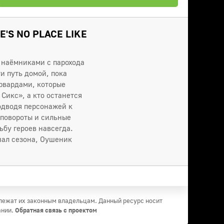
'S NO PLACE LIKE
 наёмниками с парохода
и путь домой, пока
рвардами, которые
Сикс», а кто останется
одводя персонажей к
 повороты и сильные
бу героев навсегда.
инал сезона, Оушеник
длежат их законным владельцам. Данный ресурс носит
ании.
Обратная связь с проектом